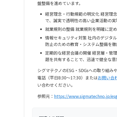
盤整備を進めています。
経営理念・行動規範の明文化 経営理
で、誠実で透明性の高い企業活動の実
就業規則の整備 就業規則を明確に定
情報セキュリティ対策 社内のデジタ
防止のための教育・システム整備を徹
定期的な経営会議の開催 経営層・管
題を共有することで、迅速で健全な意
シグマテクノのESG・SDGsへの取り組
電話（平日8:30〜17:30）または
お問い合
い合わせください。
参照元：
https://www.sigmatechno.jp/es